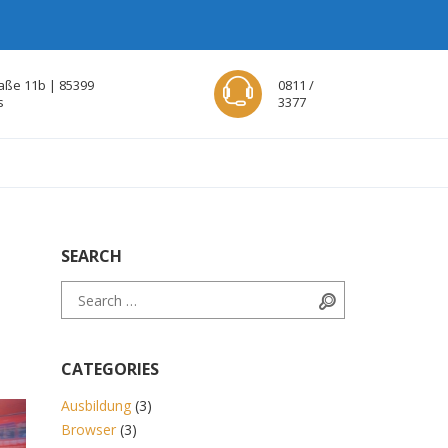
aße 11b | 85399
0811 /
s
3377
SEARCH
Search for:
Search
CATEGORIES
Ausbildung
(3)
Browser
(3)