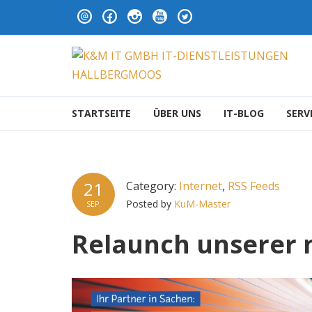
Skip to navigation
Skip to content
K&M IT GMBH IT-DIENS
STARTSEITE
ÜBER UNS
IT-BLOG
SERV
21
Category:
Internet
,
RSS Feeds
Posted by
KuM-Master
SEP.
Relaunch unserer 