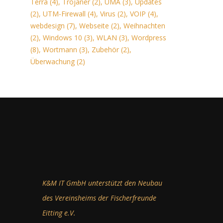
Terra
(4)
,
Trojaner
(2)
,
UMA
(3)
,
Updates
(2)
,
UTM-Firewall
(4)
,
Virus
(2)
,
VOIP
(4)
,
webdesign
(7)
,
Webseite
(2)
,
Weihnachten
(2)
,
Windows 10
(3)
,
WLAN
(3)
,
Wordpress
(8)
,
Wortmann
(3)
,
Zubehör
(2)
,
Überwachung
(2)
K&M IT GmbH unterstützt den Neubau
des Vereinsheims der Fischerfreunde
Eitting e.V.