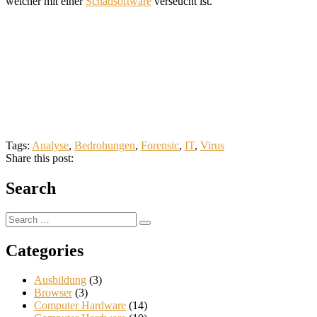
welcher mit einer
Schadsoftware
verseucht ist.
Tags:
Analyse
,
Bedrohungen
,
Forensic
,
IT
,
Virus
Share this post:
Search
Search
Search
for:
Categories
Ausbildung
(3)
Browser
(3)
Computer Hardware
(14)