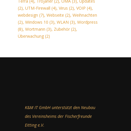
Terra
(4)
,
Trojaner
(2)
,
UMA
(3)
,
Updates
(2)
,
UTM-Firewall
(4)
,
Virus
(2)
,
VOIP
(4)
,
webdesign
(7)
,
Webseite
(2)
,
Weihnachten
(2)
,
Windows 10
(3)
,
WLAN
(3)
,
Wordpress
(8)
,
Wortmann
(3)
,
Zubehör
(2)
,
Überwachung
(2)
K&M IT GmbH unterstützt den Neubau
des Vereinsheims der Fischerfreunde
Eitting e.V.