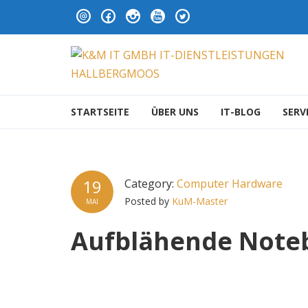
Skip to navigation
Skip to content
K&M IT GMBH IT-DIENS
STARTSEITE
ÜBER UNS
IT-BLOG
SERV
19
Category:
Computer Hardware
Posted by
KuM-Master
MAI
Aufblähende Note