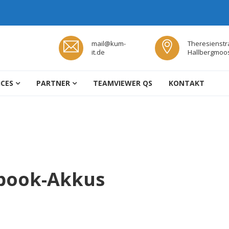
mail@kum-
Theresienstr
it.de
Hallbergmoo
TLEISTUNGEN HALLBERGMOOS
ICES
PARTNER
TEAMVIEWER QS
KONTAKT
book-Akkus