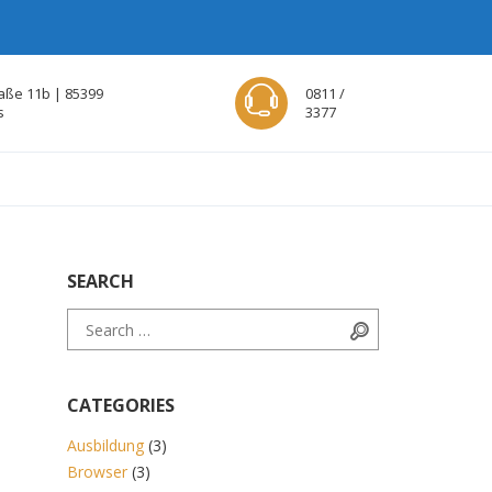
aße 11b | 85399
0811 /
s
3377
SEARCH
Search for:
Search
CATEGORIES
Ausbildung
(3)
Browser
(3)