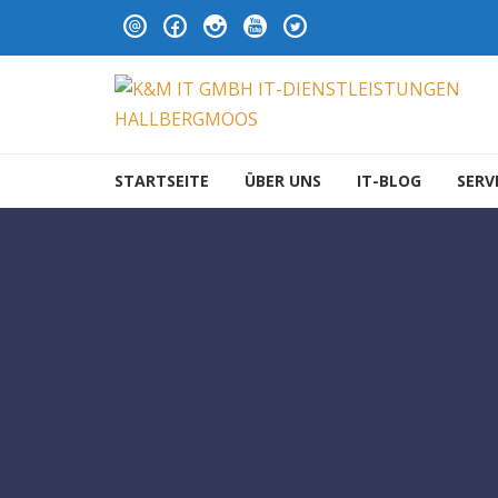
Skip to navigation
Skip to content
K&M IT GMBH IT-DIENS
STARTSEITE
ÜBER UNS
IT-BLOG
SERV