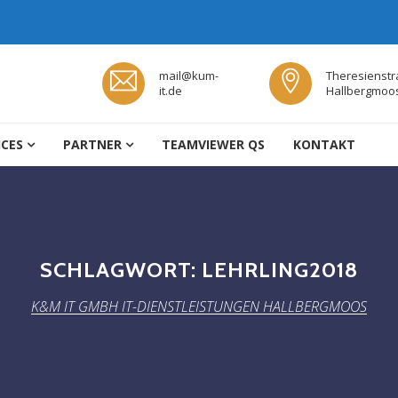
mail@kum-
Theresienstr
it.de
Hallbergmoo
TLEISTUNGEN HALLBERGMOOS
ICES
PARTNER
TEAMVIEWER QS
KONTAKT
SCHLAGWORT:
LEHRLING2018
K&M IT GMBH IT-DIENSTLEISTUNGEN HALLBERGMOOS