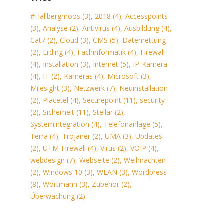
#Hallbergmoos
(3)
,
2018
(4)
,
Accesspoints
(3)
,
Analyse
(2)
,
Antivirus
(4)
,
Ausbildung
(4)
,
Cat7
(2)
,
Cloud
(3)
,
CMS
(5)
,
Datenrettung
(2)
,
Erding
(4)
,
Fachinformatik
(4)
,
Firewall
(4)
,
Installation
(3)
,
Internet
(5)
,
IP-Kamera
(4)
,
IT
(2)
,
Kameras
(4)
,
Microsoft
(3)
,
Milesight
(3)
,
Netzwerk
(7)
,
Neuinstallation
(2)
,
Placetel
(4)
,
Securepoint
(11)
,
security
(2)
,
Sicherheit
(11)
,
Stellar
(2)
,
Systemintegration
(4)
,
Telefonanlage
(5)
,
Terra
(4)
,
Trojaner
(2)
,
UMA
(3)
,
Updates
(2)
,
UTM-Firewall
(4)
,
Virus
(2)
,
VOIP
(4)
,
webdesign
(7)
,
Webseite
(2)
,
Weihnachten
(2)
,
Windows 10
(3)
,
WLAN
(3)
,
Wordpress
(8)
,
Wortmann
(3)
,
Zubehör
(2)
,
Überwachung
(2)