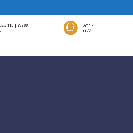
aße 11b | 85399
0811 /
s
3377