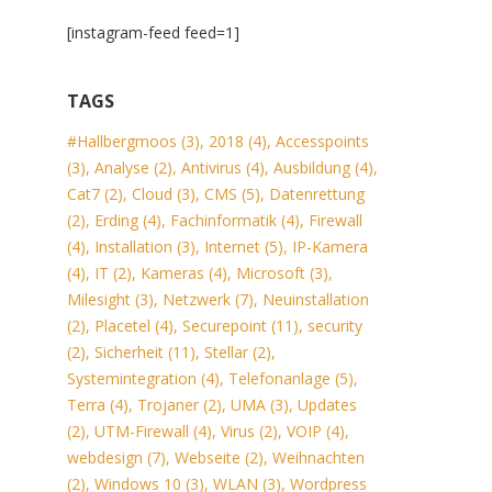
[instagram-feed feed=1]
TAGS
#Hallbergmoos
(3)
,
2018
(4)
,
Accesspoints
(3)
,
Analyse
(2)
,
Antivirus
(4)
,
Ausbildung
(4)
,
Cat7
(2)
,
Cloud
(3)
,
CMS
(5)
,
Datenrettung
(2)
,
Erding
(4)
,
Fachinformatik
(4)
,
Firewall
(4)
,
Installation
(3)
,
Internet
(5)
,
IP-Kamera
(4)
,
IT
(2)
,
Kameras
(4)
,
Microsoft
(3)
,
Milesight
(3)
,
Netzwerk
(7)
,
Neuinstallation
(2)
,
Placetel
(4)
,
Securepoint
(11)
,
security
(2)
,
Sicherheit
(11)
,
Stellar
(2)
,
Systemintegration
(4)
,
Telefonanlage
(5)
,
Terra
(4)
,
Trojaner
(2)
,
UMA
(3)
,
Updates
(2)
,
UTM-Firewall
(4)
,
Virus
(2)
,
VOIP
(4)
,
webdesign
(7)
,
Webseite
(2)
,
Weihnachten
(2)
,
Windows 10
(3)
,
WLAN
(3)
,
Wordpress