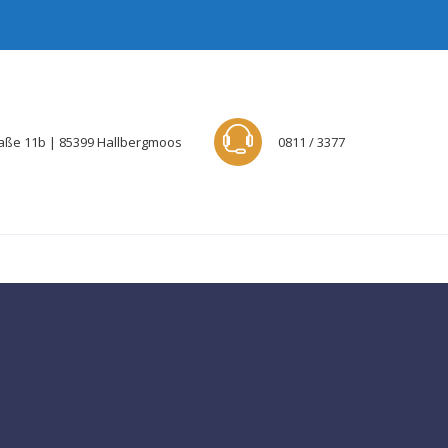
aße 11b | 85399 Hallbergmoos
0811 / 3377