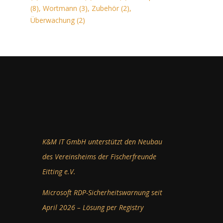
(8)
,
Wortmann
(3)
,
Zubehör
(2)
,
Überwachung
(2)
K&M IT GmbH unterstützt den Neubau
des Vereinsheims der Fischerfreunde
Eitting e.V.
Microsoft RDP-Sicherheitswarnung seit
April 2026 – Lösung per Registry