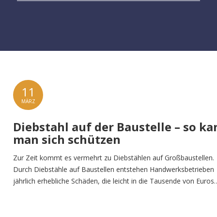
11
MÄRZ
Diebstahl auf der Baustelle – so ka
man sich schützen
Zur Zeit kommt es vermehrt zu Diebstählen auf Großbaustellen.
Durch Diebstähle auf Baustellen entstehen Handwerksbetrieben
jährlich erhebliche Schäden, die leicht in die Tausende von Euros
gehen. Eine gute Möglichkeit ist, dass man eine
Kamera-/Videoüberwachung installiert. Diese Maßnahme hat ein
abschreckende Wirkung und kann der Polizei bei der Täterverfol