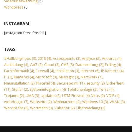
Videoüberwachung
(5)
Wordpress
(6)
INSTAGRAM
[instagram-feed feed=1]
TAGS
#Hallbergmoos
(3)
,
2018
(4)
,
Accesspoints
(3)
,
Analyse
(2)
,
Antivirus
(4)
,
Ausbildung
(4)
,
Cat7
(2)
,
Cloud
(3)
,
CMS
(5)
,
Datenrettung
(2)
,
Erding
(4)
,
Fachinformatik
(4)
,
Firewall
(4)
,
Installation
(3)
,
Internet
(5)
,
IP-Kamera
(4)
,
IT
(2)
,
Kameras
(4)
,
Microsoft
(3)
,
Milesight
(3)
,
Netzwerk
(7)
,
Neuinstallation
(2)
,
Placetel
(4)
,
Securepoint
(11)
,
security
(2)
,
Sicherheit
(11)
,
Stellar
(2)
,
Systemintegration
(4)
,
Telefonanlage
(5)
,
Terra
(4)
,
Trojaner
(2)
,
UMA
(3)
,
Updates
(2)
,
UTM-Firewall
(4)
,
Virus
(2)
,
VOIP
(4)
,
webdesign
(7)
,
Webseite
(2)
,
Weihnachten
(2)
,
Windows 10
(3)
,
WLAN
(3)
,
Wordpress
(8)
,
Wortmann
(3)
,
Zubehör
(2)
,
Überwachung
(2)