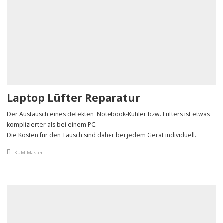
Laptop Lüfter Reparatur
Der Austausch eines defekten Notebook-Kühler bzw. Lüfters ist etwas
komplizierter als bei einem PC.
Die Kosten für den Tausch sind daher bei jedem Gerät individuell.
An article by
KuM-Master