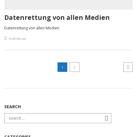
Datenrettung von allen Medien
Datenrettung von allen Medien
An article by
KuM-Master
Seitennummerierung der Beitr
Ne
Page
Page
1
2
SEARCH
Search for:
Search
CATEGORIES