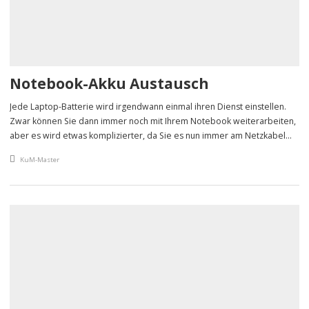
Notebook-Akku Austausch
Jede Laptop-Batterie wird irgendwann einmal ihren Dienst einstellen.
Zwar können Sie dann immer noch mit Ihrem Notebook weiterarbeiten,
aber es wird etwas komplizierter, da Sie es nun immer am Netzkabel
betreiben müssen.
An article by
KuM-Master