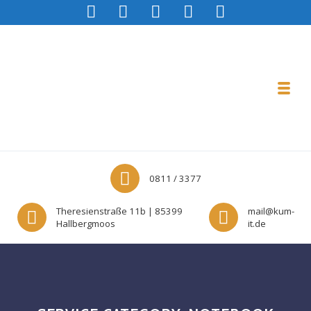
Skip to navigation
Skip to content
Toggl
K&M IT GMBH IT-DIENSTLEISTUNG
0811 / 3377
Theresienstraße 11b | 85399
mail@kum-
Hallbergmoos
it.de