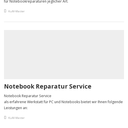
für Notebookreparaturen jeglicher Art.
An article by
KuM-Master
Notebook Reparatur Service
Notebook Reparatur Service
als erfahrene Werkstatt für PC und Notebooks bietet wir Ihnen folgende
Leistungen an:
An article by
KuM-Master