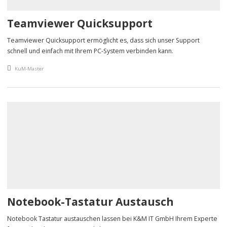
Teamviewer Quicksupport
Teamviewer Quicksupport ermöglicht es, dass sich unser Support
schnell und einfach mit Ihrem PC-System verbinden kann.
An article by
KuM-Master
Notebook-Tastatur Austausch
Notebook Tastatur austauschen lassen bei K&M IT GmbH Ihrem Experte