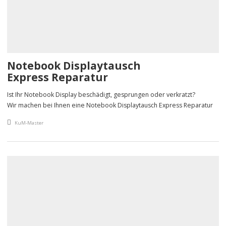
Notebook Displaytausch
Express Reparatur
Ist Ihr Notebook Display beschädigt, gesprungen oder verkratzt?
Wir machen bei Ihnen eine Notebook Displaytausch Express Reparatur
An article by
KuM-Master