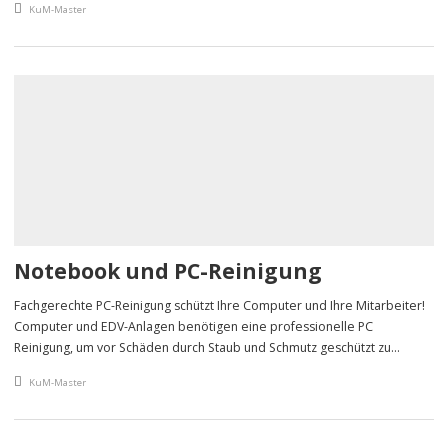
An article by
KuM-Master
Notebook und PC-Reinigung
Fachgerechte PC-Reinigung schützt Ihre Computer und Ihre Mitarbeiter!
Computer und EDV-Anlagen benötigen eine professionelle PC
Reinigung, um vor Schäden durch Staub und Schmutz geschützt zu
werden.
An article by
KuM-Master