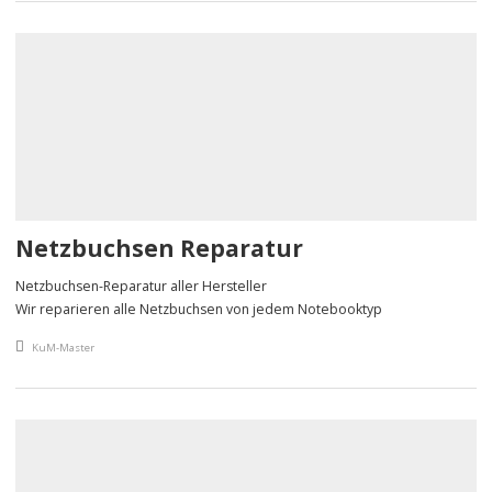
Netzbuchsen Reparatur
Netzbuchsen-Reparatur aller Hersteller
Wir reparieren alle Netzbuchsen von jedem Notebooktyp
An article by
KuM-Master