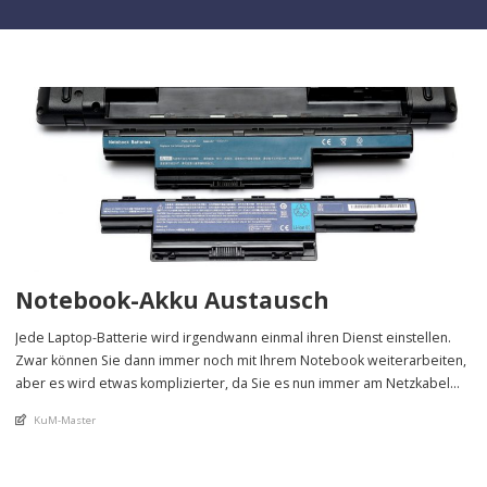
Notebook-Akku Austausch
Jede Laptop-Batterie wird irgendwann einmal ihren Dienst einstellen.
Zwar können Sie dann immer noch mit Ihrem Notebook weiterarbeiten,
aber es wird etwas komplizierter, da Sie es nun immer am Netzkabel
betreiben müssen.
An article by
KuM-Master