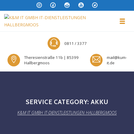
Skip to navigation
Skip to content
Toggl
K&M IT GMBH IT-DIENSTLEISTUNG
0811 / 3377
Theresienstraße 11b | 85399
mail@kum-
Hallbergmoos
it.de
SERVICE CATEGORY:
AKKU
K&M IT GMBH IT-DIENSTLEISTUNGEN HALLBERGMOOS