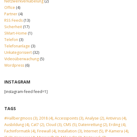
Netzwerkverkabelung
(2)
Office
(4)
Partner
(4)
RSS Feeds
(13)
Sicherheit
(17)
SMart-Home
(1)
Telefon
(3)
Telefonanlage
(3)
Unkategorisiert
(32)
Videoüberwachung
(5)
Wordpress
(6)
INSTAGRAM
[instagram-feed feed=1]
TAGS
#Hallbergmoos
(3)
,
2018
(4)
,
Accesspoints
(3)
,
Analyse
(2)
,
Antivirus
(4)
,
Ausbildung
(4)
,
Cat7
(2)
,
Cloud
(3)
,
CMS
(5)
,
Datenrettung
(2)
,
Erding
(4)
,
Fachinformatik
(4)
,
Firewall
(4)
,
Installation
(3)
,
Internet
(5)
,
IP-Kamera
(4)
,