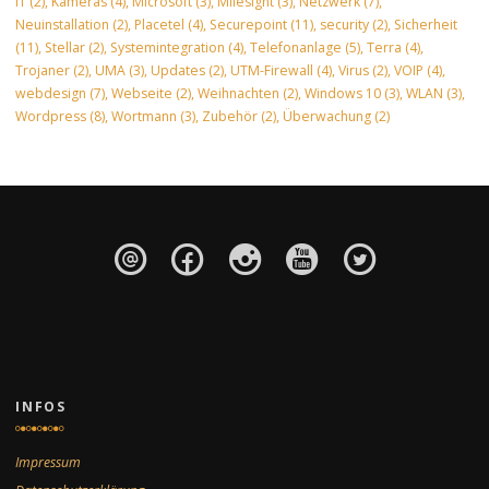
IT
(2)
,
Kameras
(4)
,
Microsoft
(3)
,
Milesight
(3)
,
Netzwerk
(7)
,
Neuinstallation
(2)
,
Placetel
(4)
,
Securepoint
(11)
,
security
(2)
,
Sicherheit
(11)
,
Stellar
(2)
,
Systemintegration
(4)
,
Telefonanlage
(5)
,
Terra
(4)
,
Trojaner
(2)
,
UMA
(3)
,
Updates
(2)
,
UTM-Firewall
(4)
,
Virus
(2)
,
VOIP
(4)
,
webdesign
(7)
,
Webseite
(2)
,
Weihnachten
(2)
,
Windows 10
(3)
,
WLAN
(3)
,
Wordpress
(8)
,
Wortmann
(3)
,
Zubehör
(2)
,
Überwachung
(2)
INFOS
Impressum